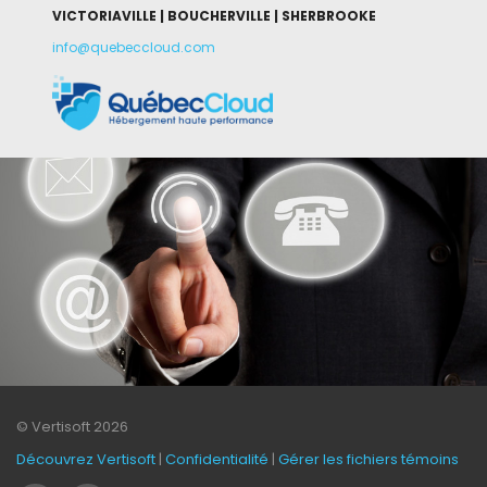
VICTORIAVILLE | BOUCHERVILLE | SHERBROOKE
info@quebeccloud.com
© Vertisoft 2026
Découvrez Vertisoft
|
Confidentialité
|
Gérer les fichiers témoins