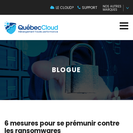
NOS AUTRES
LE CLOUD?
SUPPORT
MARQUES
BLOGUE
6 mesures pour se prémunir contre
les ransomwares